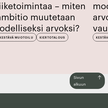
liiketoimintaa – miten
moo
ambitio muutetaan
arv
todelliseksi arvoksi?
vau
KESTÄVÄ MUOTOILU
KIERTOTALOUS
KESTÄ
Siirry
Sivun
takaisin
alkuun
sivun
alkuun