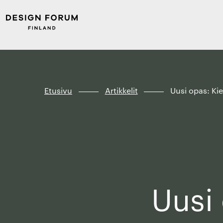
Siirry
Design
suoraan
Forum
sisältöön
Finland
↓
Etusivu
Artikkelit
Uusi opas: Kie
Uusi