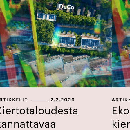
RTIKKELIT
2.2.2026
ARTIK
Kiertotaloudesta
Eko
kannattavaa
kie