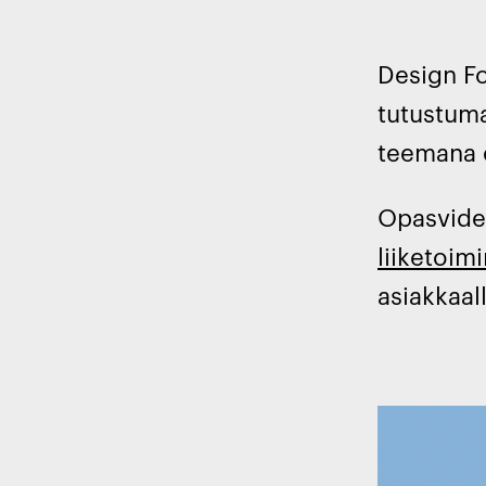
Design Fo
tutustuma
teemana e
Opasvideo
liiketoimi
asiakkaal