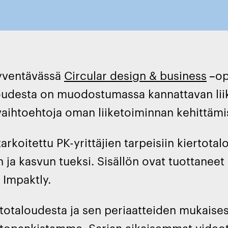
syventävässä
Circular design & business
–
op
oudesta on muodostumassa kannattavan liik
 vaihtoehtoja oman liiketoiminnan kehittämis
arkoitettu PK-yrittäjien tarpeisiin kiertota
 ja kasvun tueksi. Sisällön ovat tuottanee
 Impaktly.
rtotaloudesta ja sen periaatteiden mukaise
etopankistamme
. Sarjan aikaisemmat
videot