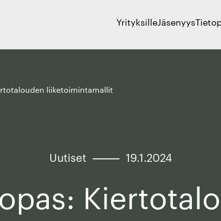
Yrityksille
Jäsenyys
Tieto
rtotalouden liiketoimintamallit
Uutiset
19.1.2024
 opas: Kiertotal