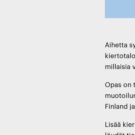
Aihetta 
kiertotal
millaisia
Opas on t
muotoilun
Finland ja
Lisää kie
löydät
ti