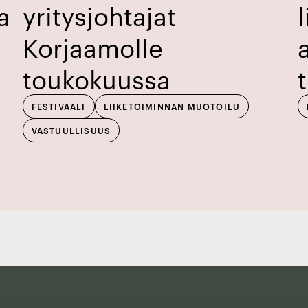
a
yritysjohtajat
Korjaamolle
toukokuussa
FESTIVAALI
LIIKETOIMINNAN MUOTOILU
VASTUULLISUUS