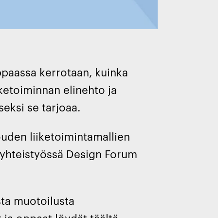
paassa kerrotaan, kuinka
etoiminnan elinehto ja
eksi se tarjoaa.
louden liiketoimintamallien
t yhteistyössä Design Forum
sta muotoilusta
 ja oppaat löydät täältä.