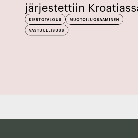
järjestettiin Kroatiass
KIERTOTALOUS
MUOTOILUOSAAMINEN
VASTUULLISUUS