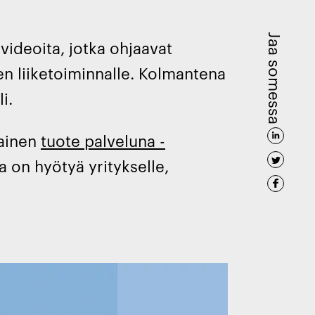
Jaa somessa
videoita, jotka ohjaavat
en liiketoiminnalle. Kolmantena
i.
kainen
tuote palveluna -
a on hyötyä yritykselle,