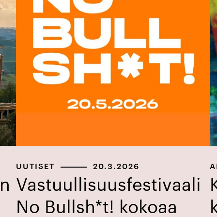
UUTISET
20.3.2026
A
en
Vastuullisuusfestivaali
No Bullsh*t! kokoaa