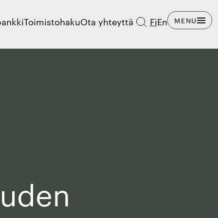
pankki
Toimistohaku
Ota yhteyttä
Fi
En
MENU
ouden