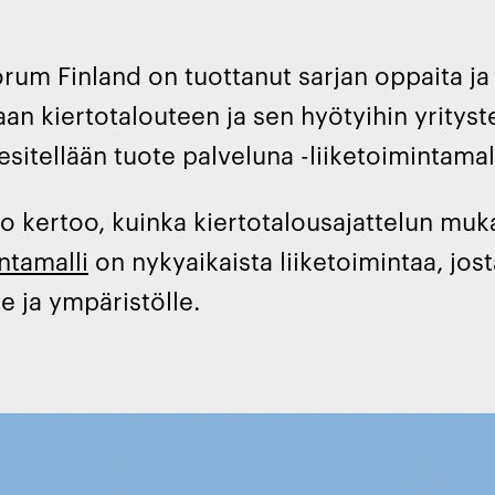
rum Finland on tuottanut sarjan oppaita ja 
an kiertotalouteen ja sen hyötyihin yrityst
sitellään tuote palveluna -liiketoimintamall
 kertoo, kuinka kiertotalousajattelun mu
ntamalli
on nykyaikaista liiketoimintaa, jost
le ja ympäristölle.