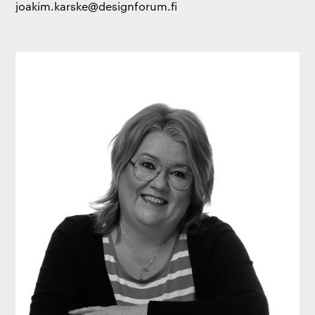
joakim.karske@designforum.fi