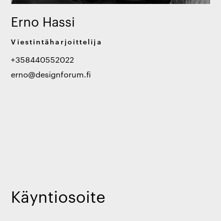
Erno Hassi
Viestintäharjoittelija
+358440552022
erno@designforum.fi
Käyntiosoite