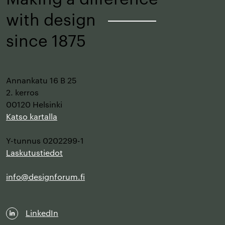
with design
–
since 1875
Annankatu 16 B 25
2. kerros
00120 Helsinki
Katso kartalla
Y-tunnus 0202299-1
Laskutustiedot
info@designforum.fi
LinkedIn