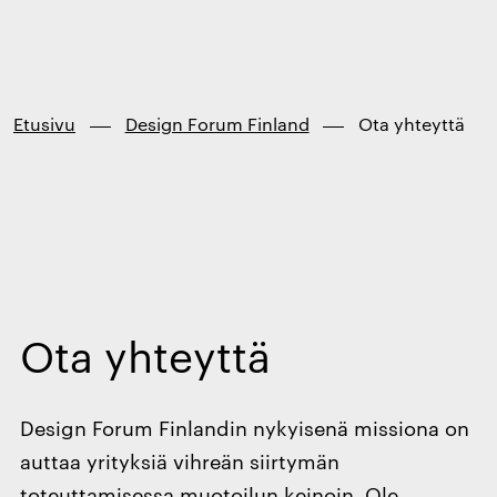
Finland
Siirry
suoraan
sisältöön
↓
Etusivu
Design Forum Finland
Ota yhteyttä
Ota yhteyttä
Design Forum Finlandin nykyisenä missiona on
auttaa yrityksiä vihreän siirtymän
toteuttamisessa muotoilun keinoin. Ole