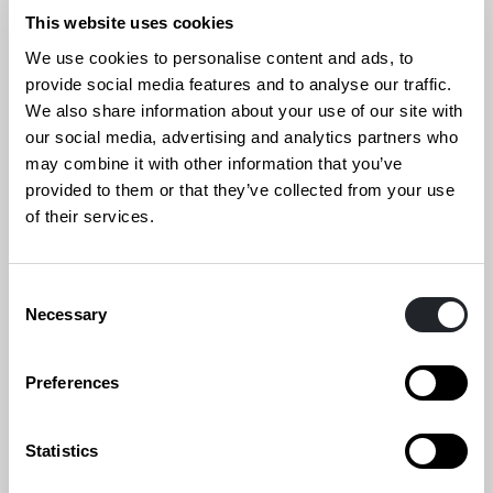
This website uses cookies
Marika Lehti
We use cookies to personalise content and ads, to
Palvelumuotoilija, projektikoordinaattori
provide social media features and to analyse our traffic.
We also share information about your use of our site with
050 566 4698
our social media, advertising and analytics partners who
marika.lehti@designforum.fi
may combine it with other information that you’ve
provided to them or that they’ve collected from your use
of their services.
Consent
Necessary
Selection
Preferences
Statistics