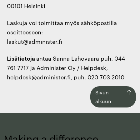
00101 Helsinki
Laskuja voi toimittaa myös sähköpostilla
osoitteeseen:
laskut@administer.fi
Lisätietoja
antaa Sanna Lahovaara puh. 044
761 7717 ja Administer Oy / Helpdesk,
helpdesk@administer.fi, puh. 020 703 2010
Siirry
Sivun
takaisin
alkuun
sivun
alkuun
Making a difference