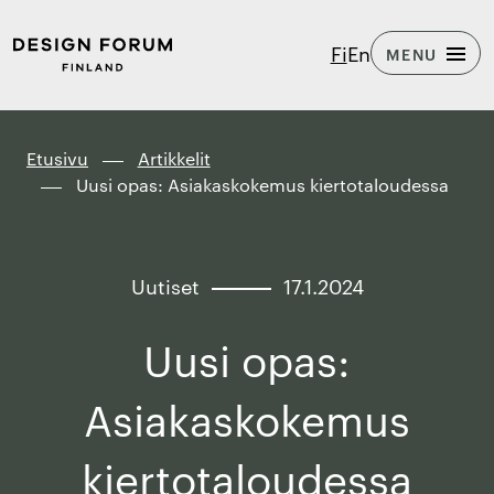
Siirry
Design
Fi
En
MENU
suoraan
Forum
sisältöön
Finland
↓
Etusivu
Artikkelit
Uusi opas: Asiakaskokemus kiertotaloudessa
Uutiset
17.1.2024
Uusi opas:
Asiakaskokemus
kiertotaloudessa