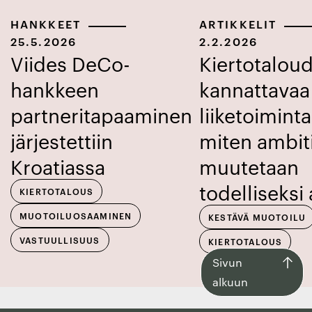
HANKKEET
ARTIKKELIT
25.5.2026
2.2.2026
Viides DeCo-
Kiertotalou
hankkeen
kannattavaa
partneritapaaminen
liiketoiminta
järjestettiin
miten ambit
Kroatiassa
muutetaan
todelliseksi
KIERTOTALOUS
MUOTOILUOSAAMINEN
KESTÄVÄ MUOTOILU
VASTUULLISUUS
KIERTOTALOUS
Siirry
Sivun
takaisin
alkuun
sivun