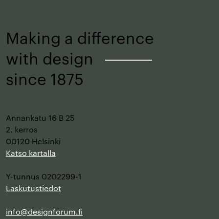
alkuun
Making a difference
with design
–
since 1875
Annankatu 16 B 25
2. kerros
00120 Helsinki
Katso kartalla
Y-tunnus 0202299-1
Laskutustiedot
info@designforum.fi