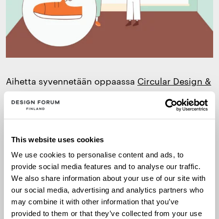
Aihetta syvennetään oppaassa
Circular Design &
asiakas
. Kiertotalouden tarkastelu asiakkaan
näkökulmasta on haastavaa tai unohtuu
helposti. Vaikka yritys olisi panostanut
asiakaskeskeisyyteen, kiertotalouden kohdalla
This website uses cookies
keskitytään helposti tuotantoon ja prosesseihin.
We use cookies to personalise content and ads, to
provide social media features and to analyse our traffic.
On tärkeää pohtia kuinka kiertotalous vaikuttaa
We also share information about your use of our site with
organisaation asiakkaisiin. Millä tavoin asiakas
our social media, advertising and analytics partners who
suhtautuu muutokseen ja mitä kiertotalouden
may combine it with other information that you’ve
ratkaisut voisivat tarkoittaa hänen arjessaan?
provided to them or that they’ve collected from your use