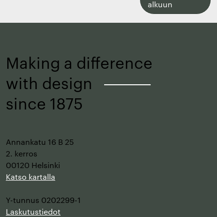
takaisin
alkuun
sivun
alkuun
Making a difference
with design
–
since 1875
Annankatu 16 B 25
2. kerros
00120 Helsinki
Katso kartalla
Y-tunnus 0202299-1
Laskutustiedot