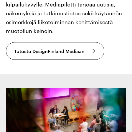
kilpailukyvylle. Mediapilotti tarjoaa uutisia,
näkemyksiä ja tutkimustietoa sekä käytännön
esimerkkejä liiketoiminnan kehittämisestä
muotoilun keinoin.
Tutustu DesignFinland Mediaan