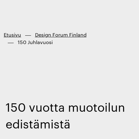
Finland
Siirry
suoraan
sisältöön
↓
Etusivu
Design Forum Finland
150 Juhlavuosi
150 vuotta muotoilun
edistämistä