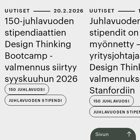
UUTISET
20.2.2026
UUTISET
150-juhlavuoden
Juhlavuode
stipendiaattien
stipendit on
Design Thinking
myönnetty 
Bootcamp -
yritysjohtaj
valmennus siirtyy
Design Thin
syyskuuhun 2026
valmennuks
Stanfordiin
150 JUHLAVUOSI
JUHLAVUODEN STIPENDI
150 JUHLAVUOSI
JUHLAVUODEN STIPE
Siirry
Sivun