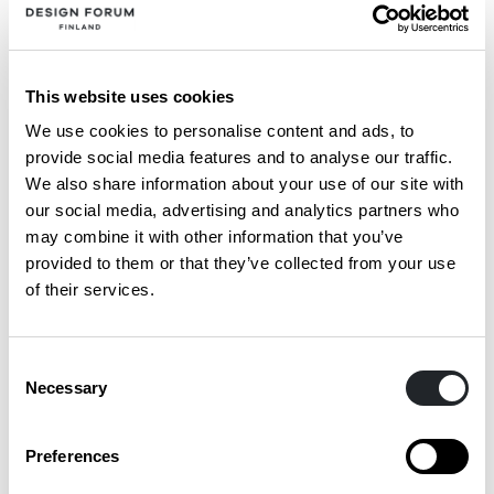
on myönnetty
Design Forum Finlandin 150-vuotisjuhlavuoden
This website uses cookies
stipendiaatit on valittu. Stipendin saavat
We use cookies to personalise content and ads, to
kaupallinen johtaja Lea Aarinen-Koski,
provide social media features and to analyse our traffic.
toimitusjohtaja Timo Helosuo sekä johtaja
We also share information about your use of our site with
our social media, advertising and analytics partners who
Maija Koski. Valinnoista päätti Suomen
may combine it with other information that you’ve
Taideteollisuusyhdistyksen hallitus.
provided to them or that they’ve collected from your use
of their services.
Lue tiedote
Consent
Necessary
Selection
Preferences