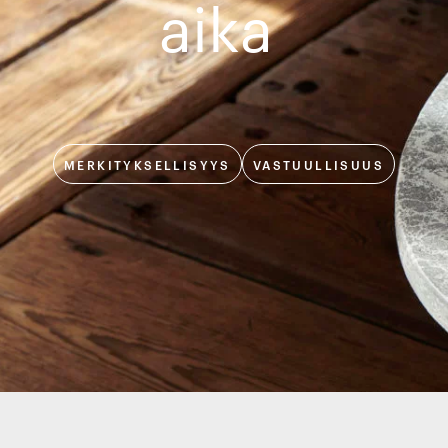
aika
MERKITYKSELLISYYS
VASTUULLISUUS