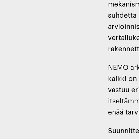
mekanisme
suhdetta 
arvioinni
vertailuk
rakennet
NEMO arkk
kaikki on
vastuu e
itseltämm
enää tarv
Suunnitte