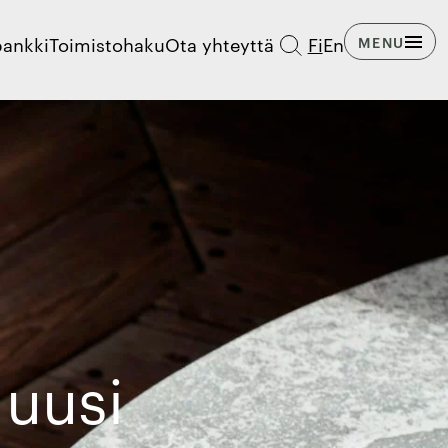
pankki
Toimistohaku
Ota yhteyttä
Fi
En
MENU
 uusi