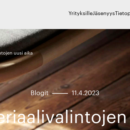
Yrityksille
Jäsenyys
Tieto
ntojen uusi aika
Blogit
11.4.2023
riaalivalintojen