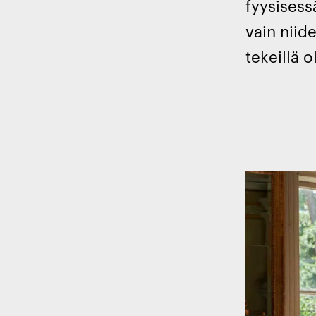
fyysisess
vain niid
tekeillä 