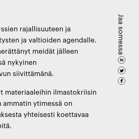
Jaa somessa
ien rajallisuuteen ja
tysten ja valtioiden agendalle.
herättänyt meidät jälleen
sä nykyinen
vun siivittämänä.
t materiaaleihin ilmastokriisin
an ammatin ytimessä on
ksesta yhteisesti koettavaa
eitä.