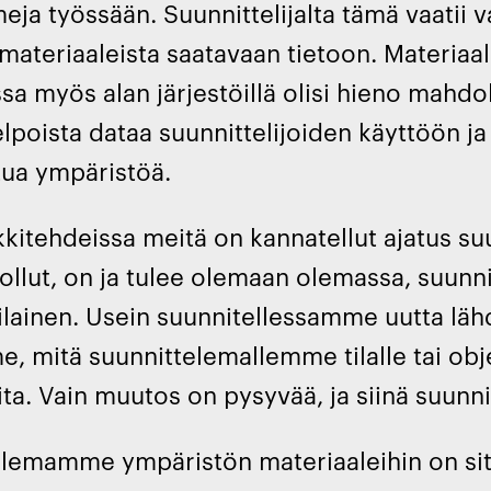
ja työssään. Suunnittelijalta tämä vaatii va
materiaaleista saatavaan tietoon. Materiaa
ssa myös alan järjestöillä olisi hieno mahdo
elpoista dataa suunnittelijoiden käyttöön ja 
tua ympäristöä.
itehdeissa meitä on kannatellut ajatus suun
 ollut, on ja tulee olemaan olemassa, suun
rilainen. Usein suunnitellessamme uutta 
e, mitä suunnittelemallemme tilalle tai obje
ita. Vain muutos on pysyvää, ja siinä suunni
lemamme ympäristön materiaaleihin on sit