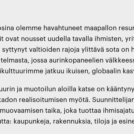
sina olemme havahtuneet maapallon resurss
it ovat nousset uudella tavalla ihmisten, yri
 syttynyt valtioiden rajoja ylittävä sota on 
telmasta, jossa aurinkopaneelien välkkees
ikulttuurimme jatkuu ikuisen, globaalin kas
uurin ja muotoilun aloilla katse on kääntyny
kadon realisoitumisen myötä. Suunnittelij
muovaamisen taika, joka tuottaa ihmisajatu
utta: kaupunkeja, rakennuksia, tiloja ja esin