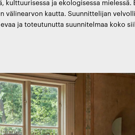
ä, kulttuurisessa ja ekologisessa mielessä.
en välinearvon kautta. Suunnittelijan velvoll
olevaa ja toteutunutta suunnitelmaa koko si