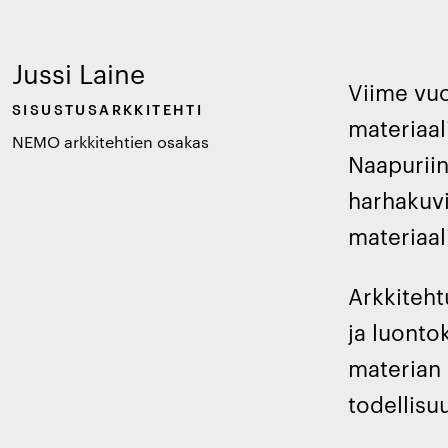
Jussi Laine
Viime vuo
SISUSTUSARKKITEHTI
materiaal
NEMO arkkitehtien osakas
Naapuriin
harhakuvi
materiaal
Arkkiteht
ja luonto
materian 
todellisu