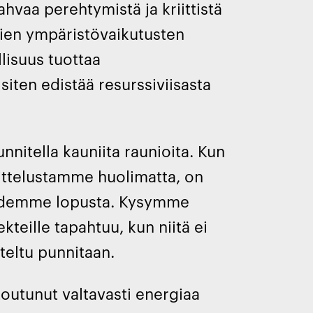
hvaa perehtymistä ja kriittistä
lien ympäristövaikutusten
llisuus tuottaa
siten edistää resurssiviisasta
nitella kauniita raunioita. Kun
nittelustamme huolimatta, on
lähdemme lopusta. Kysymme
kteille tapahtuu, kun niitä ei
teltu punnitaan.
outunut valtavasti energiaa