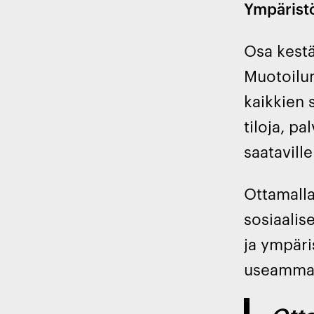
Ympäristöy
Osa kestä
Muotoilun
kaikkien s
tiloja, pa
saataville
Ottamalla
sosiaalise
ja ympäri
useammall