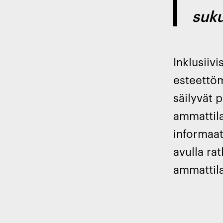
suku
Inklusiiv
esteettöm
säilyvät 
ammattila
informaat
avulla ra
ammattila