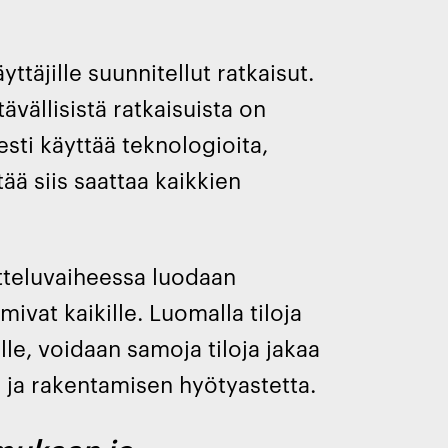
täjille suunnitellut ratkaisut.
ävällisistä ratkaisuista on
esti käyttää teknologioita,
itää siis saattaa kaikkien
tteluvaiheessa luodaan
mivat kaikille. Luomalla tiloja
le, voidaan samoja tiloja jakaa
 ja rakentamisen hyötyastetta.