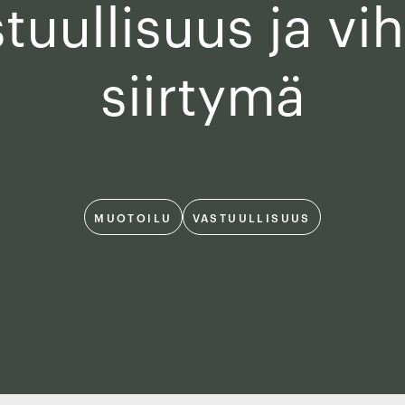
tuullisuus ja vi
siirtymä
MUOTOILU
VASTUULLISUUS