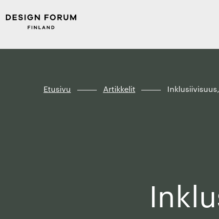
Siirry
Design
suoraan
Forum
sisältöön
Finland
↓
Etusivu
Artikkelit
Inklusiivisuus
Inklu