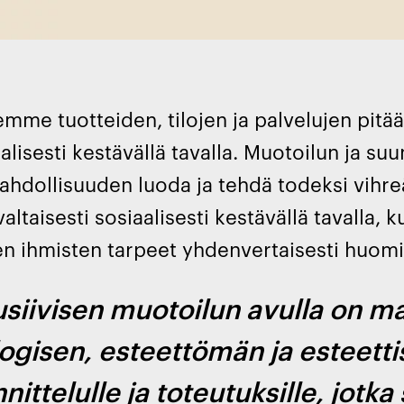
mme tuotteiden, tilojen ja palvelujen pitää
aalisesti kestävällä tavalla. Muotoilun ja su
ahdollisuuden luoda ja tehdä todeksi vihre
ltaisesti sosiaalisesti kestävällä tavalla, k
ien ihmisten tarpeet yhdenvertaisesti huom
usiivisen muotoilun avulla on ma
ogisen, esteettömän ja esteett
nittelulle ja toteutuksille, jotka