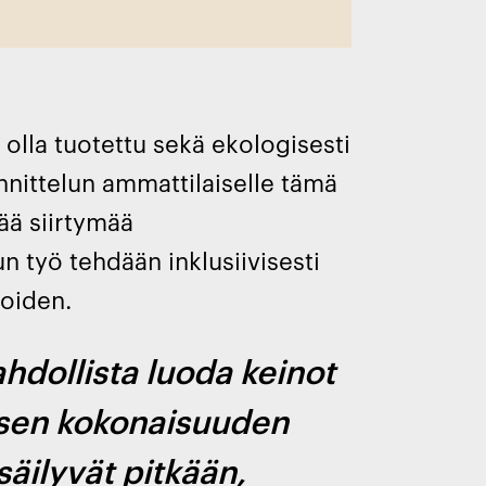
 olla tuotettu sekä ekologisesti
unnittelun ammattilaiselle tämä
ää siirtymää
un työ tehdään inklusiivisesti
ioiden.
hdollista luoda keinot
isen kokonaisuuden
 säilyvät pitkään,