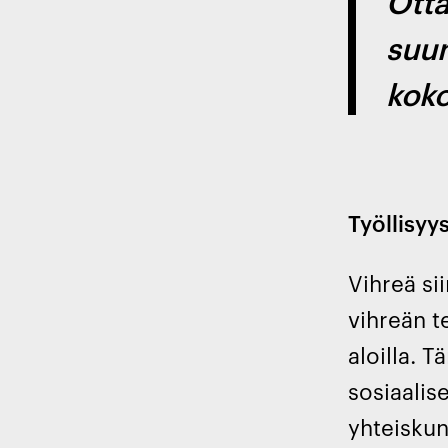
Otta
suun
koko
Työllisyys
Vihreä si
vihreän t
aloilla. 
sosiaalis
yhteiskun