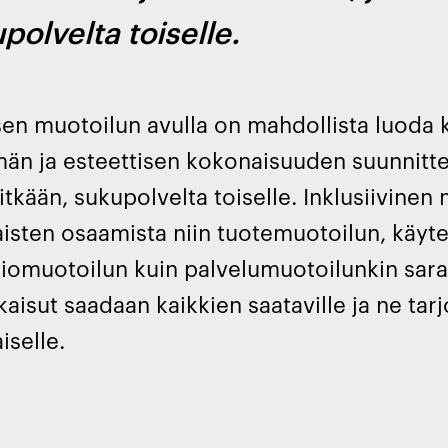
polvelta toiselle.
isen muotoilun avulla on mahdollista luoda 
än ja esteettisen kokonaisuuden suunnittelu
pitkään, sukupolvelta toiselle. Inklusiivine
isten osaamista niin tuotemuotoilun, käyt
iomuotoilun kuin palvelumuotoilunkin saral
tkaisut saadaan kaikkien saataville ja ne ta
iselle.