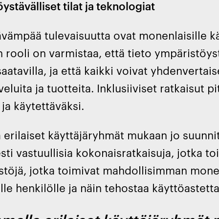
stävälliset tilat ja teknologiat
vämpää tulevaisuutta ovat monenlaisille käyt
 rooli on varmistaa, että tieto ympäristöyst
aatavilla, ja että kaikki voivat yhdenvertais
lveluita ja tuotteita. Inklusiiviset ratkaisut p
 ja käytettäväksi.
 erilaiset käyttäjäryhmät mukaan jo suunni
sti vastuullisia kokonaisratkaisuja, jotka toi
stöjä, jotka toimivat mahdollisimman monel
e henkilölle ja näin tehostaa käyttöastetta