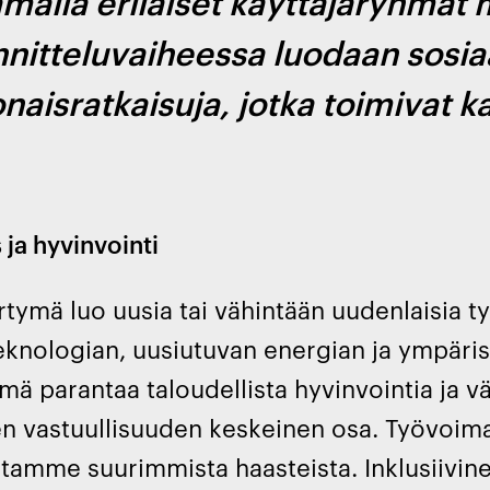
malla erilaiset käyttäjäryhmät
nitteluvaiheessa luodaan sosiaal
naisratkaisuja, jotka toimivat kai
 ja hyvinvointi
irtymä luo uusia tai vähintään uudenlaisia 
eknologian, uusiutuvan energian ja ympäris
Tämä parantaa taloudellista hyvinvointia ja 
en vastuullisuuden keskeinen osa. Työvoima
tamme suurimmista haasteista. Inklusiivine