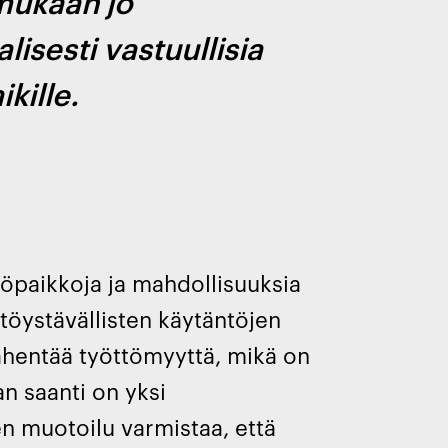
 mukaan jo
isesti vastuullisia
kille.
työpaikkoja ja mahdollisuuksia
töystävällisten käytäntöjen
vähentää työttömyyttä, mikä on
n saanti on yksi
n muotoilu varmistaa, että