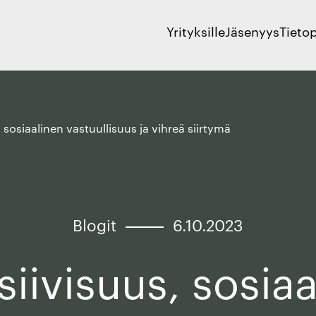
Yrityksille
Jäsenyys
Tieto
, sosiaalinen vastuullisuus ja vihreä siirtymä
Blogit
6.10.2023
siivisuus, sosia