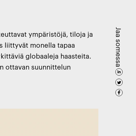
Jaa somessa
teuttavat ympäristöjä, tiloja ja
s liittyvät monella tapaa
kittäviä globaaleja haasteita.
on ottavan suunnittelun