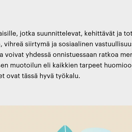
sille, jotka suunnittelevat, kehittävät ja to
, vihreä siirtymä ja sosiaalinen vastuullisuu
 ja voivat yhdessä onnistuessaan ratkoa mer
isen muotoilun eli kaikkien tarpeet huomio
et ovat tässä hyvä työkalu.