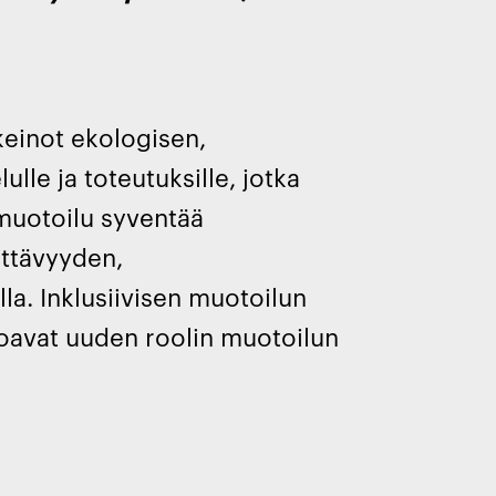
keinot ekologisen,
lle ja toteutuksille, jotka
n muotoilu syventää
ettävyyden,
la. Inklusiivisen muotoilun
rjoavat uuden roolin muotoilun