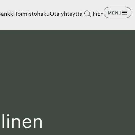
pankki
Toimistohaku
Ota yhteyttä
Fi
En
MENU
alinen