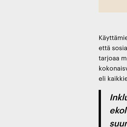
Käyttämie
että sosi
tarjoaa m
kokonaisva
eli kaikk
Inkl
ekol
suun