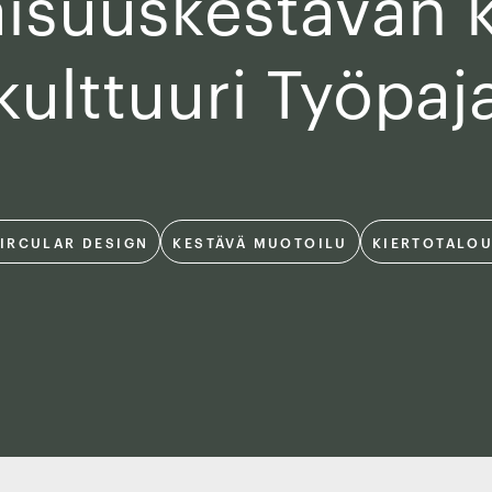
aisuuskestävän 
kulttuuri Työpaj
IRCULAR DESIGN
KESTÄVÄ MUOTOILU
KIERTOTALO