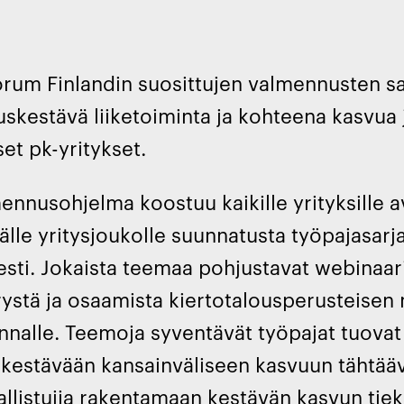
rum Finlandin suosittujen valmennusten sa
uskestävä liiketoiminta ja kohteena kasvua 
et pk-yritykset.
ennusohjelma koostuu kaikille yrityksille 
le yritysjoukolle suunnatusta työpajasarjas
esti. Jokaista teemaa pohjustavat webinaarit
stä ja osaamista kiertotalousperusteisen 
innalle. Teemoja syventävät työpajat tuovat
 kestävään kansainväliseen kasvuun tähtäävi
allistujia rakentamaan kestävän kasvun tiek