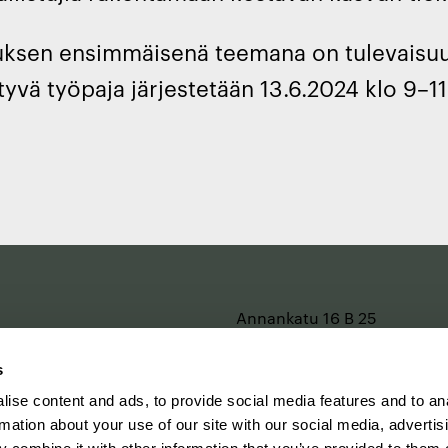
ksen ensimmäisenä teemana on tulevaisuus
ttyvä työpaja järjestetään 13.6.2024 klo 9–11
e
Annankatu 16 B 25
2. kerros
00120 Helsinki
s
Katso kartalla
ise content and ads, to provide social media features and to an
rmation about your use of our site with our social media, advertis
Y-tunnus 0202299-1