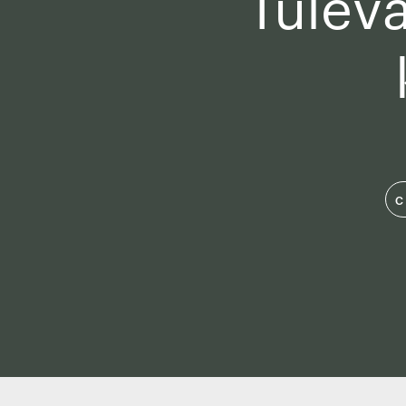
Tulev
C