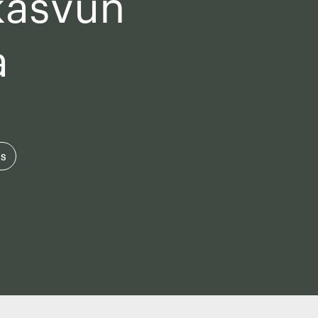
kasvun
a
US