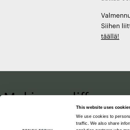
Valmennu
Siihen lii
täällä!
Making a differenc
with design
This website uses cookie
We use cookies to personal
–
since 1875
traffic. We also share info