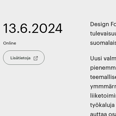
13.6.2024
Design Fo
tulevaisu
suomalais
Online
Uusi valm
Lisätietoja
pienemmäl
teemallis
ymmmärry
liiketoim
työkaluja
auttaa os