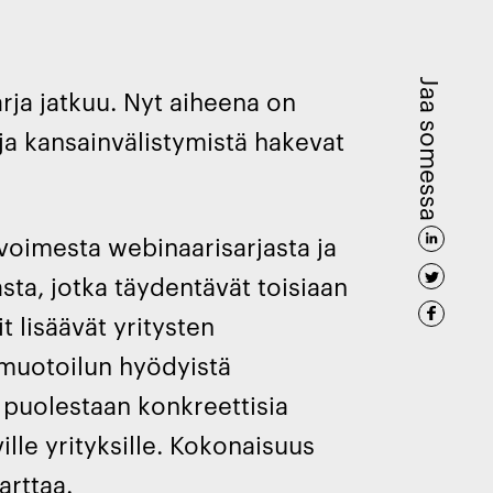
Jaa somessa
rja jatkuu. Nyt aiheena on
ja kansainvälistymistä hakevat
avoimesta webinaarisarjasta ja
ta, jotka täydentävät toisiaan
 lisäävät yritysten
muotoilun hyödyistä
 puolestaan konkreettisia
lle yrityksille. Kokonaisuus
arttaa.