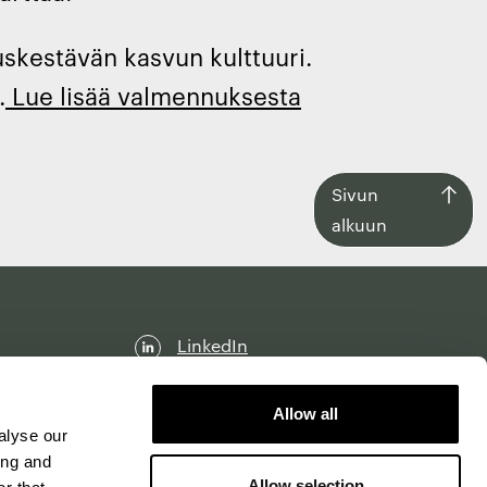
kestävän kasvun kulttuuri.
.
Lue lisää valmennuksesta
Siirry
Sivun
takaisin
alkuun
sivun
alkuun
LinkedIn
Facebook
Allow all
Instagram
alyse our
ing and
Allow selection