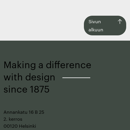
Siirry
Sivun
takaisin
alkuun
sivun
alkuun
Making a difference
with design
–
since 1875
Annankatu 16 B 25
2. kerros
00120 Helsinki