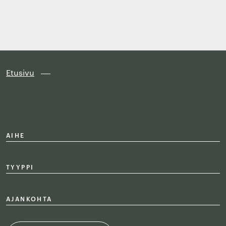
Finland
Siirry
suoraan
sisältöön
↓
Etusivu
AIHE
TYYPPI
AJANKOHTA