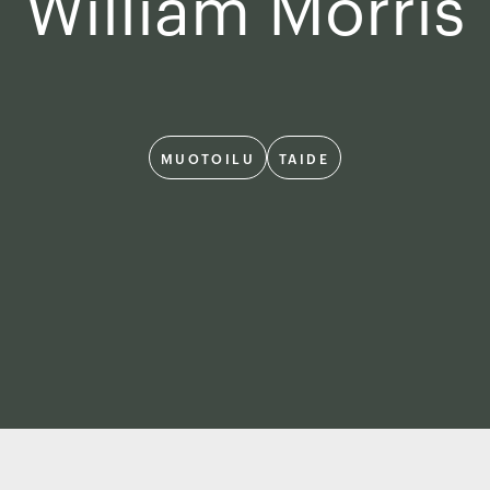
William Morris
MUOTOILU
TAIDE