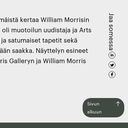
Jaa somessa
äistä kertaa William Morrisin
oli muotoilun uudistaja ja Arts
ja satumaiset tapetit sekä
vään saakka. Näyttelyn esineet
ris Galleryn ja William Morris
Siirry
Sivun
takaisin
alkuun
sivun
alkuun