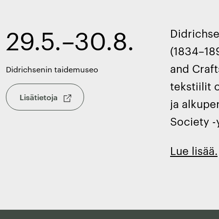
29.5.–30.8.
Didrichse
(1834–189
and Craft
Didrichsenin taidemuseo
tekstiili
Lisätietoja
ja alkupe
Society -
Lue lisää.