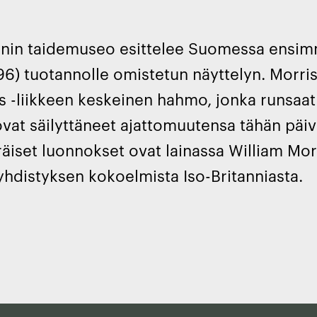
nin taidemuseo esittelee Suomessa ensimm
6) tuotannolle omistetun näyttelyn. Morris 
s -liikkeen keskeinen hahmo, jonka runsaat 
t ovat säilyttäneet ajattomuutensa tähän päi
räiset luonnokset ovat lainassa William Mor
yhdistyksen kokoelmista Iso-Britanniasta.