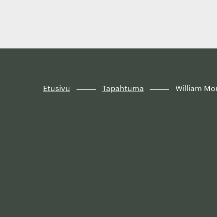
Finland
Siirry
suoraan
sisältöön
↓
Etusivu
Tapahtuma
William Mor