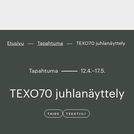
Finland
Siirry
suoraan
sisältöön
↓
Etusivu
Tapahtuma
TEXO70 juhlanäyttely
Tapahtuma
12.4.–17.5.
TEXO70 juhlanäyttely
TAIDE
TEKSTIILI