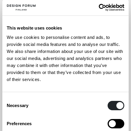
Himmelblaussa 12.4.2026. Kokonaisuuden on
kuratoinut Rauman taidemuseon intendentti, FM
Taina Myllyharju.
This website uses cookies
Juhlavuoden näyttelyn teemana on väri. Väri
We use cookies to personalise content and ads, to
muovaa tekstuuria, hengittää materiaalissa ja
provide social media features and to analyse our traffic.
We also share information about your use of our site with
elää rakennetussa pinnassa. Värin kanssa
our social media, advertising and analytics partners who
työskentely on jatkuvaa vuorovaikutusta
may combine it with other information that you’ve
materiaalin, ympäristön ja katsojan välillä. Värit
provided to them or that they’ve collected from your use
herättävät fyysisiä aistimuksia ja vaikuttavat
of their services.
tilaan ja sen kokemiseen. Ne heijastelevat elettyä
aikaa, välittävät uskomuksiin ja kulttuuriin
Consent
liittyviä sisältöjä sekä avaavat näkymiä tulevaan.
Necessary
Selection
Juhlanäyttely esittelee kokonaisuudessaan noin
Preferences
50 teosta tai teossarjaa 32 taiteilijalta. Mukana