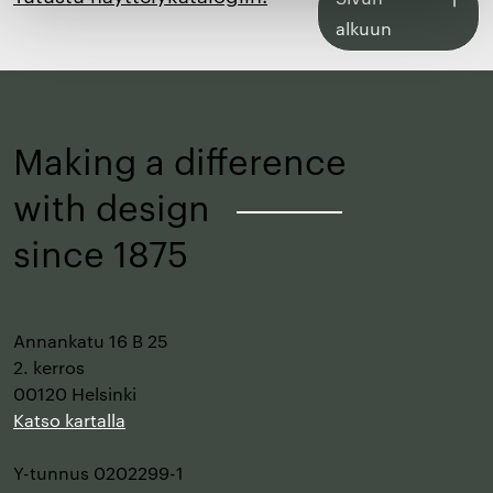
takaisin
alkuun
sivun
alkuun
Making a difference
with design
–
since 1875
Annankatu 16 B 25
2. kerros
00120 Helsinki
Katso kartalla
Y-tunnus 0202299-1