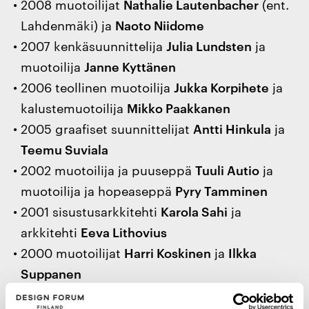
2008 muotoilijat
Nathalie Lautenbacher
(ent.
Lahdenmäki) ja
Naoto Niidome
2007 kenkäsuunnittelija
Julia Lundsten
ja
muotoilija
Janne Kyttänen
2006 teollinen muotoilija
Jukka Korpihete
ja
kalustemuotoilija
Mikko Paakkanen
2005 graafiset suunnittelijat
Antti Hinkula
ja
Teemu Suviala
2002 muotoilija ja puuseppä
Tuuli Autio
ja
muotoilija ja hopeaseppä
Pyry Tamminen
2001 sisustusarkkitehti
Karola Sahi
ja
arkkitehti
Eeva Lithovius
2000 muotoilijat
Harri Koskinen
ja
Ilkka
Suppanen