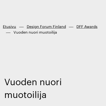
Finland
Siirry
suoraan
sisältöön
↓
Etusivu
Design Forum Finland
DFF Awards
Vuoden nuori muotoilija
Vuoden nuori
muotoilija