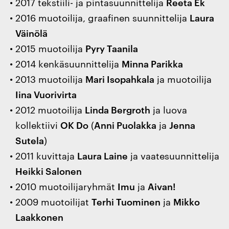
2017 tekstiili- ja pintasuunnittelija
Reeta Ek
2016 muotoilija, graafinen suunnittelija
Laura
Väinölä
2015 muotoilija
Pyry Taanila
2014 kenkäsuunnittelija
Minna Parikka
2013 muotoilija
Mari Isopahkala
ja muotoilija
Iina Vuorivirta
2012 muotoilija
Linda Bergroth
ja luova
kollektiivi
OK Do
(
Anni Puolakka
ja
Jenna
Sutela
)
2011 kuvittaja
Laura Laine
ja vaatesuunnittelija
Heikki Salonen
2010 muotoilijaryhmät
Imu
ja
Aivan!
2009 muotoilijat
Terhi Tuominen
ja
Mikko
Laakkonen