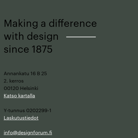
alkuun
Making a difference
with design
–
since 1875
Annankatu 16 B 25
2. kerros
00120 Helsinki
Katso kartalla
Y-tunnus 0202299-1
Laskutustiedot
info@designforum.fi