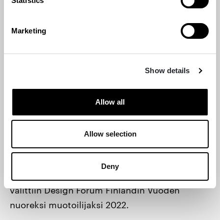
Statistics
Marketing
DFF AWARDS
Show details
Vuoden nuori
muotoilija 2022: Juslin
Allow all
Maunula
Allow selection
Juslin Maunula – muotoilija, vaatesuunnittelija
Deny
Laura Juslin ja arkkitehti Lilli Maunula –
valittiin Design Forum Finlandin Vuoden
nuoreksi muotoilijaksi 2022.