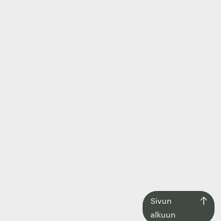
Siirry
Sivun
takaisin
alkuun