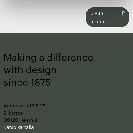
Siirry
Sivun
takaisin
alkuun
sivun
alkuun
Making a difference
with design
–
since 1875
Annankatu 16 B 25
2. kerros
00120 Helsinki
Katso kartalla