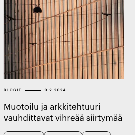
BLOGIT
9.2.2024
Muotoilu ja arkkitehtuuri
vauhdittavat vihreää siirtymää