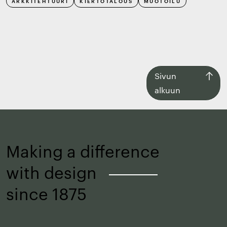
ARKKITEHTUURI
KIERTOTALOUS
MUOTOILU
Siirry
Sivun
takaisin
alkuun
sivun
alkuun
Making a difference
with design
–
since 1875