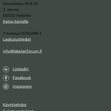
Annankatu 16 B 25
2. kerros
00120 Helsinki
Katso kartalla
Y-tunnus 0202299-1
Laskutustiedot
info@designforum.fi
LinkedIn
Facebook
Instagram
Käyttöehdot
Evästeasetukset