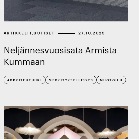
ARTIKKELIT
,
UUTISET
27.10.2025
Neljännesvuosisata Armista
Kummaan
ARKKITEHTUURI
MERKITYKSELLISYYS
MUOTOILU