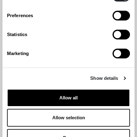
designmuseon
suunnittelukilpailun voittaja on
Preferences
JKMM Arkkitehtien ehdotus
Kumma
Statistics
Marketing
ARKKITEHTUURI
ARKKITEHTUURI- JA DESIGNMUSEO
PALKINNOT
Show details
Allow all
Allow selection