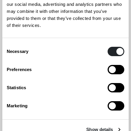
kasvua vauhdittavia muotoilupalveluita?
our social media, advertising and analytics partners who
may combine it with other information that you’ve
provided to them or that they’ve collected from your use
1.
Selvitä yrityksesi tarpeet
: Minkälaisia tarpeita
of their services.
yritykselläsi on? Tarvitaanko verkkosivua,
digitaalista sovellusta, toimisto- tai asiakastilaa,
palvelujen kehittämistä, graafista suunnittelua,
Consent
Necessary
Selection
strategiaa tai yritykselle uutta lähestymistapaa
kiertotalouteen? Yrityksen muotoilupalveluiden
Preferences
tarpeita voi selvittää vaikka tutustumalla
tanskalaisen Danish Design Centerin
Statistics
kehittämään
The Design Ladderiin
, joka
määrittelee portaittain yrityksen käyttämän
Marketing
muotoilun asteen ja tarpeet.
2.
Tutustu muotoilualan toimijoihin
: Mitkä
Show details