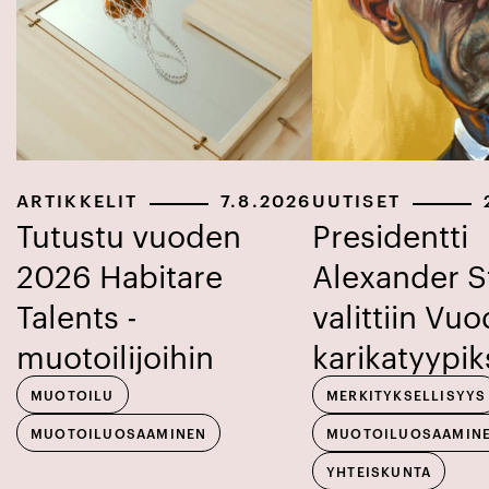
ARTIKKELIT
7.8.2026
UUTISET
Tutustu vuoden
Presidentti
2026 Habitare
Alexander 
Talents -
valittiin Vu
muotoilijoihin
karikatyypik
MUOTOILU
MERKITYKSELLISYYS
MUOTOILUOSAAMINEN
MUOTOILUOSAAMIN
YHTEISKUNTA