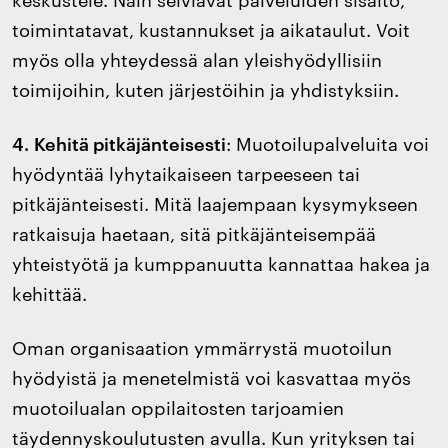
toimintatavat, kustannukset ja aikataulut. Voit
myös olla yhteydessä alan yleishyödyllisiin
toimijoihin, kuten järjestöihin ja yhdistyksiin.
4.
Kehitä pitkäjänteisesti
: Muotoilupalveluita voi
hyödyntää lyhytaikaiseen tarpeeseen tai
pitkäjänteisesti. Mitä laajempaan kysymykseen
ratkaisuja haetaan, sitä pitkäjänteisempää
yhteistyötä ja kumppanuutta kannattaa hakea ja
kehittää.
Oman organisaation ymmärrystä muotoilun
hyödyistä ja menetelmistä voi kasvattaa myös
muotoilualan oppilaitosten tarjoamien
täydennyskoulutusten avulla. Kun yrityksen tai