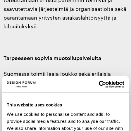
saavutettavia järjestelmiä ja organisaatioita sekä
parantamaan yritysten asiakaslähtöisyyttä ja
kilpailukykyä.
Tarpeeseen sopivia muotoilupalveluita
Suomessa toimii laaja joukko sekä erilaisia
muotoilupalveluita tarjoavia itsenäisiä toimijoita
että muotoilutoimistoja, jotka tarjoavat laajasti
muotoilupalveluja visuaalisesta ja
This website uses cookies
tuotemuotoilusta strategiseen muotoiluun.
We use cookies to personalise content and ads, to
Minkälaiset muotoilupalvelut voisivat kirittää
provide social media features and to analyse our traffic.
omaa liiketoimintaa? Miten löytää yrityksen
We also share information about your use of our site with