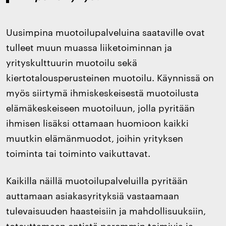
Uusimpina muotoilupalveluina saataville ovat
tulleet muun muassa liiketoiminnan ja
yrityskulttuurin muotoilu sekä
kiertotalousperusteinen muotoilu. Käynnissä on
myös siirtymä ihmiskeskeisestä muotoilusta
elämäkeskeiseen muotoiluun, jolla pyritään
ihmisen lisäksi ottamaan huomioon kaikki
muutkin elämänmuodot, joihin yrityksen
toiminta tai toiminto vaikuttavat.
Kaikilla näillä muotoilupalveluilla pyritään
auttamaan asiakasyrityksiä vastaamaan
tulevaisuuden haasteisiin ja mahdollisuuksiin,
toteuttamaan entistä paremmin toimivia ja