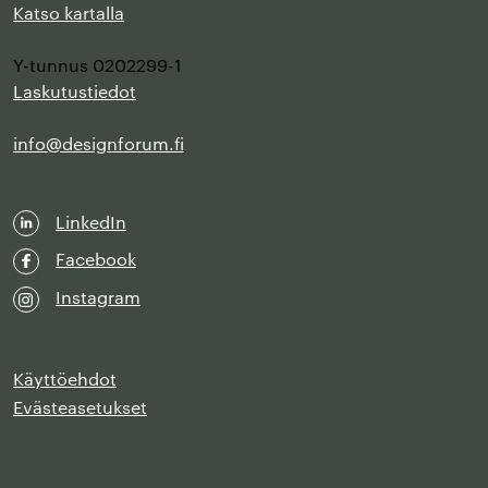
Katso kartalla
Y-tunnus 0202299-1
Laskutustiedot
info@designforum.fi
LinkedIn
Facebook
Instagram
Käyttöehdot
Evästeasetukset