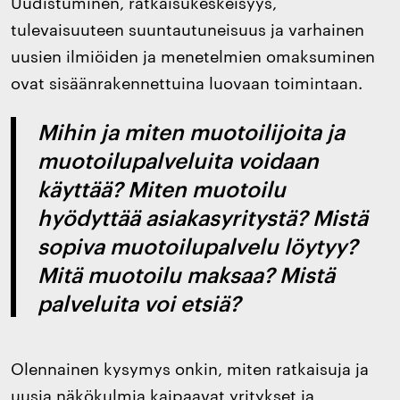
Uudistuminen, ratkaisukeskeisyys,
tulevaisuuteen suuntautuneisuus ja varhainen
uusien ilmiöiden ja menetelmien omaksuminen
ovat sisäänrakennettuina luovaan toimintaan.
Mihin ja miten muotoilijoita ja
muotoilupalveluita voidaan
käyttää? Miten muotoilu
hyödyttää asiakasyritystä? Mistä
sopiva muotoilupalvelu löytyy?
Mitä muotoilu maksaa? Mistä
palveluita voi etsiä?
Olennainen kysymys onkin, miten ratkaisuja ja
uusia näkökulmia kaipaavat yritykset ja