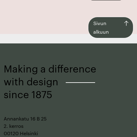
Siirry
Sivun
takaisin
alkuun
sivun
alkuun
Making a difference
with design
–
since 1875
Annankatu 16 B 25
2. kerros
00120 Helsinki