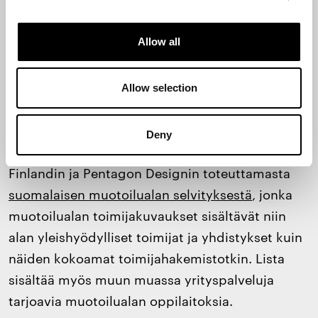
toimijat ja toimistot tuottavat palveluita, jotka
vastaavat yrityksesi palveluihin? Tarvitaanko
Allow all
ulkoista kehittämisen yhteistyökumppania vai
voisiko yritykseen palkata muotoilijan tai
muotoilujohtajan? Tutustu alan toimijoihin ja
Allow selection
valitse toimijoita, joiden palvelut ja referenssit
tuntuvat sopivan yrityksesi tarpeisiin. Sopivia
Deny
toimijoita voi hakea esimerkiksi Design Forum
Finlandin ja Pentagon Designin toteuttamasta
suomalaisen muotoilualan selvityksestä
, jonka
muotoilualan toimijakuvaukset sisältävät niin
alan yleishyödylliset toimijat ja yhdistykset kuin
näiden kokoamat toimijahakemistotkin. Lista
sisältää myös muun muassa yrityspalveluja
tarjoavia muotoilualan oppilaitoksia.