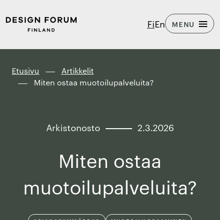
Siirry
Design
Fi
En
MENU
suoraan
Forum
sisältöön
Finland
↓
Etusivu
Artikkelit
Miten ostaa muotoilupalveluita?
Arkistonosto
2.3.2026
Miten ostaa
muotoilupalveluita?