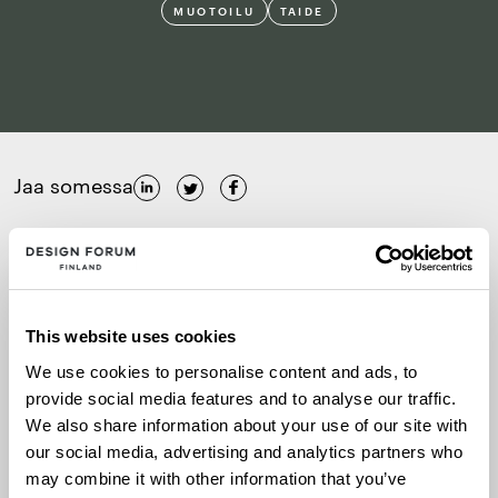
MUOTOILU
TAIDE
Jaa somessa
18.9.2025–15.3.2026
Suomen Lasimuseo, Iittala
This website uses cookies
We use cookies to personalise content and ads, to
Lisätietoja
provide social media features and to analyse our traffic.
We also share information about your use of our site with
our social media, advertising and analytics partners who
Iittalan lasimuseon talvikauden näyttelyssä
may combine it with other information that you’ve
syvennytään lasin valmistamisen saloihin.