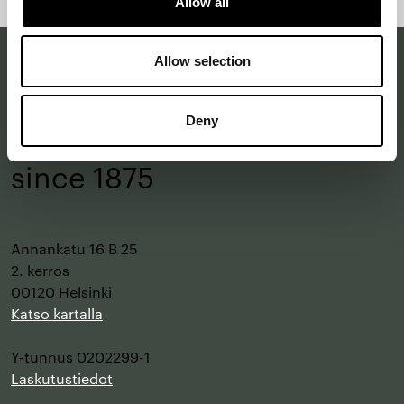
Allow all
sivun
alkuun
Allow selection
Making a difference
Deny
with design
–
since 1875
Annankatu 16 B 25
2. kerros
00120 Helsinki
Katso kartalla
Y-tunnus 0202299-1
Laskutustiedot