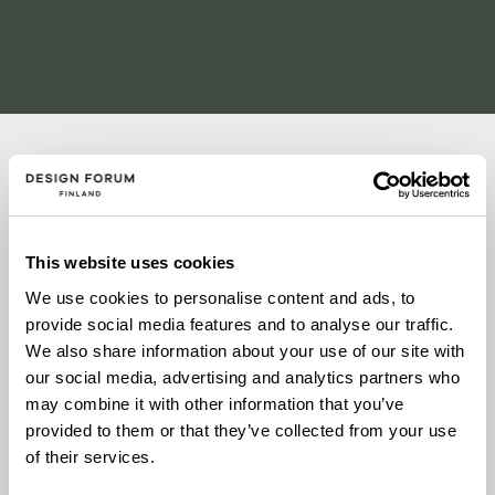
Jaa somessa
21.10.2025
This website uses cookies
Paimio
We use cookies to personalise content and ads, to
provide social media features and to analyse our traffic.
We also share information about your use of our site with
Lisätietoja
our social media, advertising and analytics partners who
may combine it with other information that you’ve
provided to them or that they’ve collected from your use
Lokakuussa Paimion parantolassa
of their services.
järjestettävä
Spirit of Paimio -konferenssi
palaa