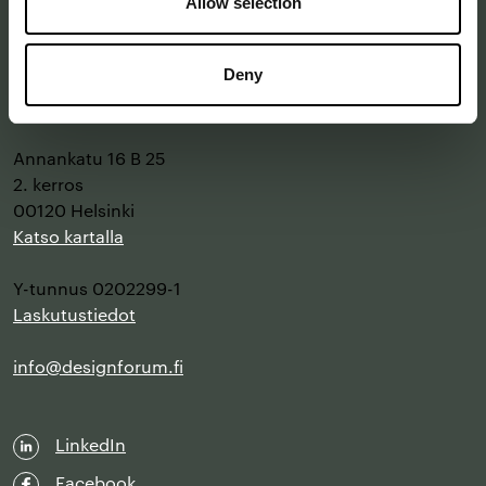
Allow selection
with design
–
since 1875
Deny
Annankatu 16 B 25
2. kerros
00120 Helsinki
Katso kartalla
Y-tunnus 0202299-1
Laskutustiedot
info@designforum.fi
LinkedIn
Facebook