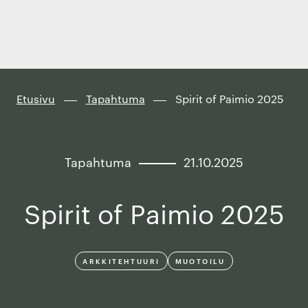
Finland
Siirry
suoraan
sisältöön
↓
Etusivu
Tapahtuma
Spirit of Paimio 2025
Tapahtuma
21.10.2025
Spirit of Paimio 2025
ARKKITEHTUURI
MUOTOILU