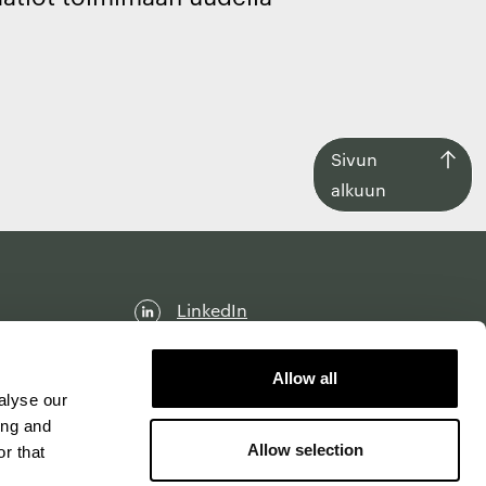
Siirry
Sivun
takaisin
alkuun
sivun
alkuun
LinkedIn
Facebook
Allow all
Instagram
alyse our
ing and
Allow selection
r that
Käyttöehdot