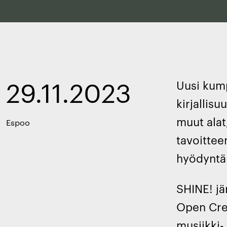
29.11.2023
Uusi kump
kirjallisu
muut alat
Espoo
tavoittee
hyödyntä
SHINE! jä
Open Crea
musiikki-,