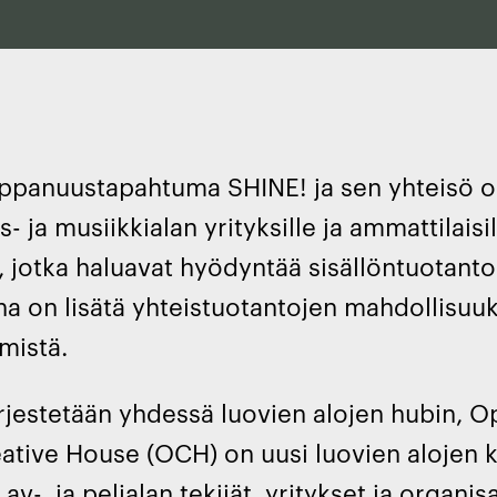
panuustapahtuma SHINE! ja sen yhteisö on 
us- ja musiikkialan yrityksille ja ammattilais
, jotka haluavat hyödyntää sisällöntuotan
na on lisätä yhteistuotantojen mahdollisuuk
mistä.
rjestetään yhdessä luovien alojen hubin, 
tive House (OCH) on uusi luovien alojen k
 av-, ja pelialan tekijät, yritykset ja organ