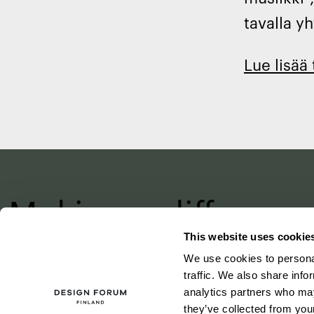
tavalla y
Lue lisä
ä
Making a differenc
with design
This website uses cookie
We use cookies to personal
–
since 1875
traffic. We also share info
analytics partners who may
they’ve collected from your