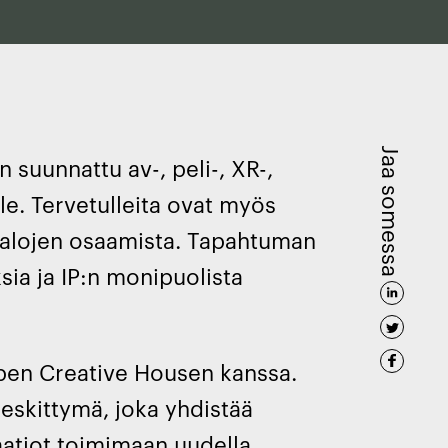
Jaa somessa
suunnattu av-, peli-, XR-,
ille. Tervetulleita ovat myös
toalojen osaamista. Tapahtuman
sia ja IP:n monipuolista
Open Creative Housen kanssa.
eskittymä, joka yhdistää
isaatiot toimimaan uudella