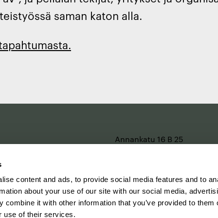
hteistyössä saman katon alla.
 tapahtumasta.
e
Annankatu 16 B 25
2. kerros
00120 Helsinki
s
Katso kartalla
ise content and ads, to provide social media features and to an
rmation about your use of our site with our social media, advertis
Y-tunnus 0202299-1
 combine it with other information that you’ve provided to them o
Laskutustiedot
 use of their services.