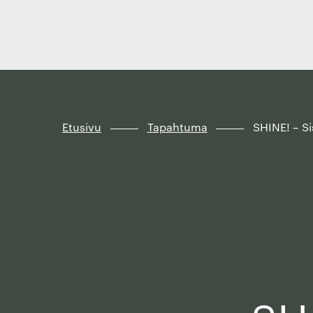
Finland
Siirry
suoraan
sisältöön
↓
Etusivu
Tapahtuma
SHINE! – S