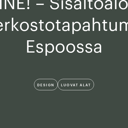
NE! – Sisältöal
erkosto­tapahtu
Espoossa
DESIGN
LUOVAT ALAT