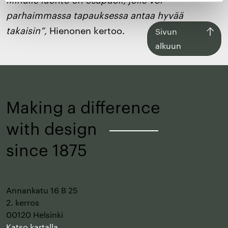
parhaimmassa tapauksessa antaa hyvää
takaisin”,
Hienonen kertoo.
Siirry
Sivun
takaisin
alkuun
sivun
alkuun
Making a difference
with design
–
since 1875
Annankatu 16 B 25
2. kerros
00120 Helsinki
Katso kartalla