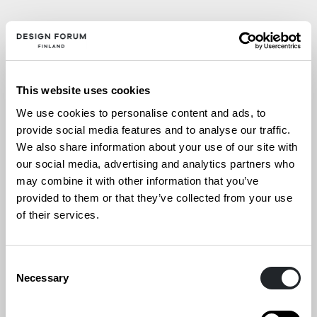
Säynätsalon kunnantalon Tahiti-galleriassa
nähdään kesällä 2026 jyväskyläläislähtöisen
muotoilija
Kati Hienosen
näyttely
Muotoilua
This website uses cookies
koteihin ilman jätettä – We bring nature home
,
joka tarkastelee muotoilun mahdollisuuksia
We use cookies to personalise content and ads, to
provide social media features and to analyse our traffic.
osana kestävämpää tulevaisuutta.
We also share information about your use of our site with
our social media, advertising and analytics partners who
Näyttelyn keskiössä on suomenlampaanvillasta
may combine it with other information that you’ve
suunniteltu kodintekstiilimallisto, jonka
provided to them or that they’ve collected from your use
lähtökohtana on kiertotalous. Materiaalin koko
of their services.
elinkaari on huomioitu jo suunnitteluvaiheessa:
raaka-aineesta käyttöön ja takaisin kiertoon.
Consent
Necessary
Samalla näyttely nostaa esiin turvalliset
Selection
materiaalit ja valmistusprosessit, joissa