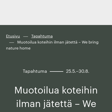
Finland
Siirry
suoraan
sisältöön
↓
Etusivu
Tapahtuma
Muotoilua koteihin ilman jätettä – We bring
nature home
Tapahtuma
25.5.–30.8.
Muotoilua koteihin
ilman jätettä – We