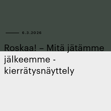
6.3.2026
Roskaa! – Mitä jätämme
jälkeemme -
kierrätysnäyttely