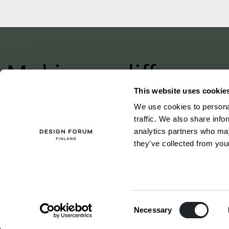
Making a differenc
with design
This website uses cookie
We use cookies to personal
–
since 1875
traffic. We also share info
analytics partners who may
they’ve collected from your
Consent
Necessary
Selection