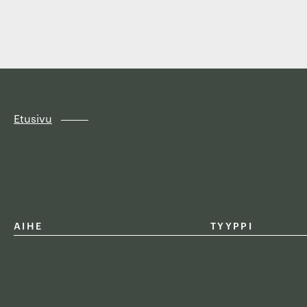
Finland
Siirry
suoraan
sisältöön
↓
Etusivu
AIHE
TYYPPI