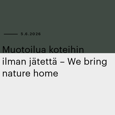
5.6.2026
Muotoilua koteihin
ilman jätettä – We bring
nature home