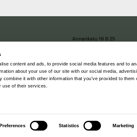
e
Annankatu 16 B 25
2. kerros
00120 Helsinki
s
Katso kartalla
ise content and ads, to provide social media features and to an
rmation about your use of our site with our social media, advertis
Y-tunnus 0202299-1
 combine it with other information that you’ve provided to them o
Laskutustiedot
 use of their services.
info@designforum.fi
Preferences
Statistics
Marketing