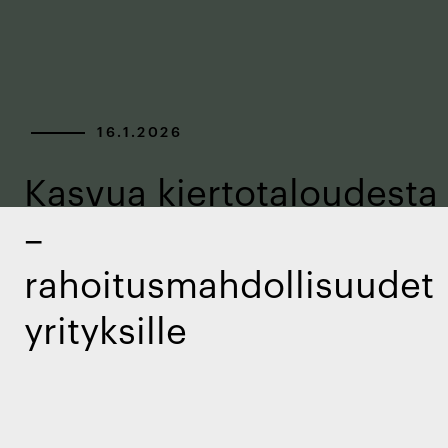
16.1.2026
Kasvua kiertotaloudesta
–
rahoitusmahdollisuudet
yrityksille