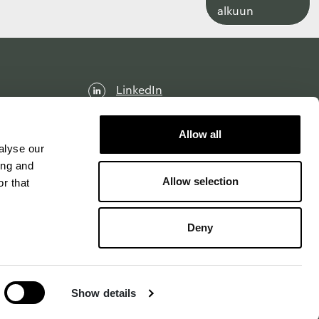
takaisin
alkuun
sivun
alkuun
LinkedIn
Facebook
Allow all
Instagram
alyse our
ing and
Allow selection
r that
Käyttöehdot
Evästeasetukset
Deny
Show details