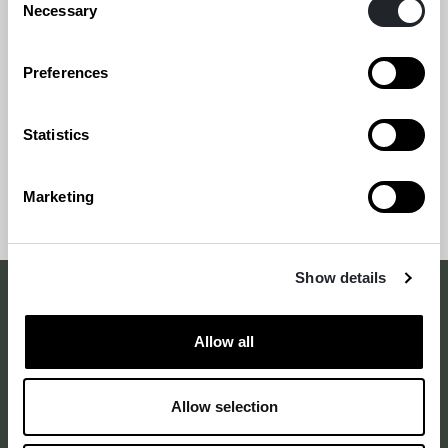
Necessary
Selection
MEGATRENDIT
YHTEISKUNTA
Preferences
Statistics
Siirry
Sivun
Marketing
takaisin
alkuun
sivun
alkuun
Show details
Making a difference
Allow all
with design
–
Allow selection
since 1875