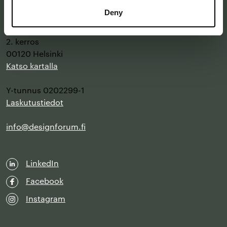
Deny
Annankatu 16 B 25
2. kerros
00120 Helsinki
Katso kartalla
Y-tunnus 0202299-1
Laskutustiedot
info@designforum.fi
LinkedIn
Facebook
Instagram