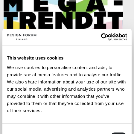
This website uses cookies
We use cookies to personalise content and ads, to
provide social media features and to analyse our traffic.
We also share information about your use of our site with
our social media, advertising and analytics partners who
UUTISET
7.1.2026
may combine it with other information that you’ve
provided to them or that they’ve collected from your use
Väestö, valta ja luonto
of their services.
muutoksessa – megatrendit
muokkaavat Suomea
Consent