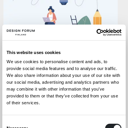
This website uses cookies
We use cookies to personalise content and ads, to
provide social media features and to analyse our traffic.
We also share information about your use of our site with
our social media, advertising and analytics partners who
UUTISET
9.10.2024
may combine it with other information that you’ve
provided to them or that they’ve collected from your use
Circular Design for Business
of their services.
KESTÄVÄ MUOTOILU
Consent
KIERTOTALOUSPERUSTEINEN MUOTOILU