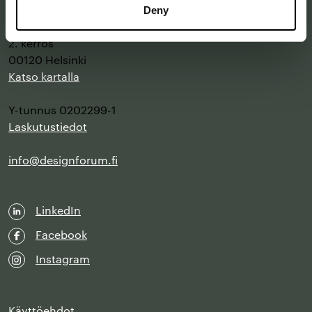
Deny
Annankatu 16 B 25
2. kerros
00120 Helsinki
Katso kartalla
Y-tunnus 0202299-1
Laskutustiedot
info@designforum.fi
LinkedIn
Facebook
Instagram
Käyttöehdot