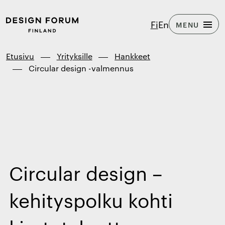
Siirry
Design
Fi
En
MENU
suoraan
Forum
sisältöön
Finland
↓
Etusivu
Yrityksille
Hankkeet
Circular design -valmennus
Circular design –
kehityspolku kohti