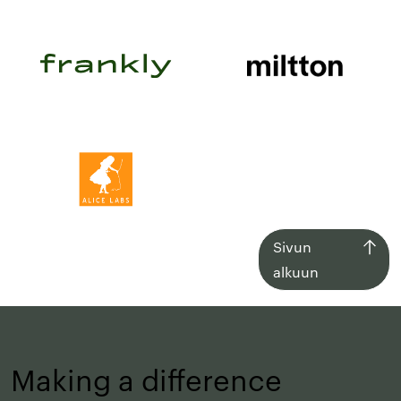
Siirry
Sivun
takaisin
alkuun
sivun
alkuun
Making a difference