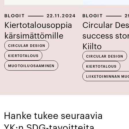
BLOGIT
22.11.2024
BLOGIT
2
Kiertotalousoppia
Circular De
kärsimättömille
success sto
Kiilto
CIRCULAR DESIGN
KIERTOTALOUS
CIRCULAR DESIGN
MUOTOILUOSAAMINEN
KIERTOTALOUS
LIIKETOIMINNAN MU
Hanke tukee seuraavia
YK:n SDG-tavoitteita