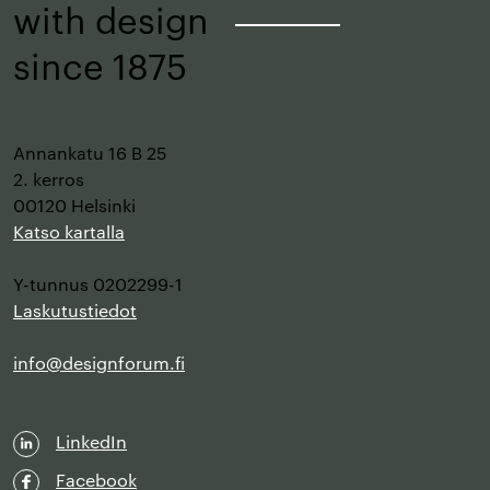
with design
–
since 1875
Annankatu 16 B 25
2. kerros
00120 Helsinki
Katso kartalla
Y-tunnus 0202299-1
Laskutustiedot
info@designforum.fi
LinkedIn
Facebook