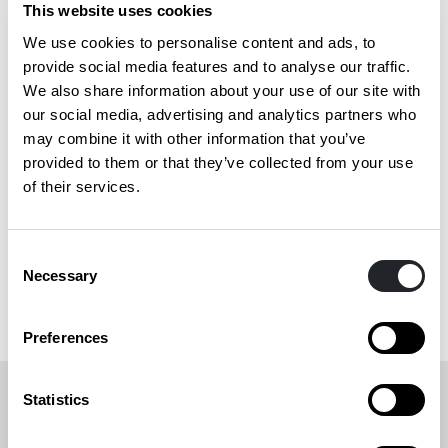
This website uses cookies
We use cookies to personalise content and ads, to
provide social media features and to analyse our traffic.
CIRCULAR DESIGN -VALMENNUS
We also share information about your use of our site with
our social media, advertising and analytics partners who
Circular Design -valmennuksen yhteydessä
may combine it with other information that you’ve
tuotettiin podcast-sarja, jossa eri alojen
provided to them or that they’ve collected from your use
asiantuntijat tarkastelivat kiertotaloutta
of their services.
monipuolisesti ja eri näkökulmista.
Consent
Necessary
Selection
Kuuntele podcasteja
Preferences
Statistics
Oho! Tämä YouTube-upotus ei näy, koska et