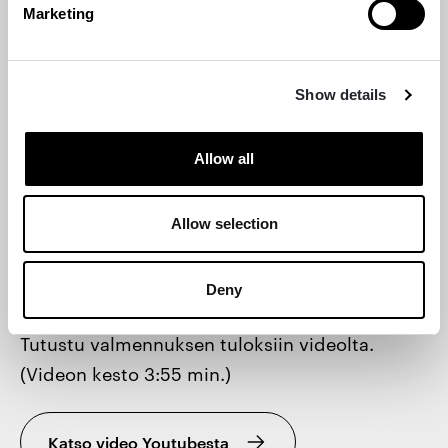
Marketing
ole hyväksynyt markkinointievästeitä.
Hyväksy markkinointievästeet
Show details
Allow all
CIRCULAR DESIGN -VALMENNUS
Miten Circular Design -ohjelma vauhditti
Allow selection
yritysten siirtymää kohti kiertotaloutta?
Valmennukseen osallistuneet yritykset
Deny
kertovat kokemuksistaan ja saavutuksistaan.
Tutustu valmennuksen tuloksiin videolta.
(Videon kesto 3:55 min.)
Katso video Youtubesta