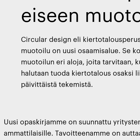
eiseen muoto
Circular design eli kiertotalousperu
muotoilu on uusi osaamisalue. Se k
muotoilun eri aloja, joita tarvitaan, 
halutaan tuoda kiertotalous osaksi li
päivittäistä tekemistä.
Uusi opaskirjamme on suunnattu yritysten p
ammattilaisille. Tavoitteenamme on auttaa