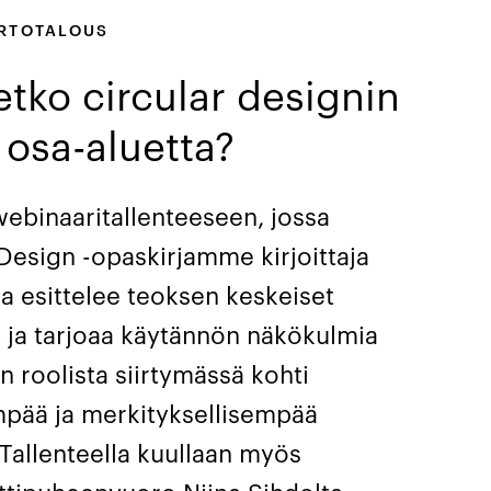
ERTOTALOUS
tko circular designin
 osa-aluetta?
webinaaritallenteeseen, jossa
 Design -opaskirjamme kirjoittaja
ka esittelee teoksen keskeiset
t ja tarjoaa käytännön näkökulmia
 roolista siirtymässä kohti
pää ja merkityksellisempää
 Tallenteella kuullaan myös