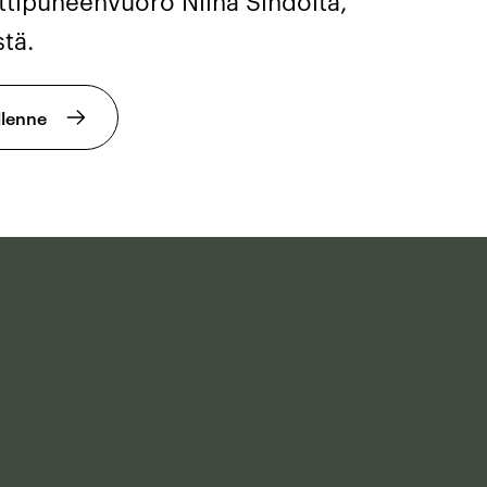
ipuheenvuoro Niina Sihdolta,
tä.
llenne