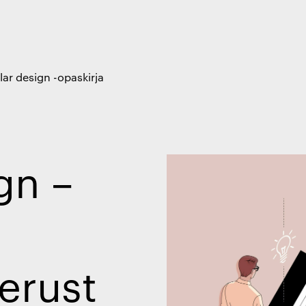
lar design -opaskirja
gn –
erust