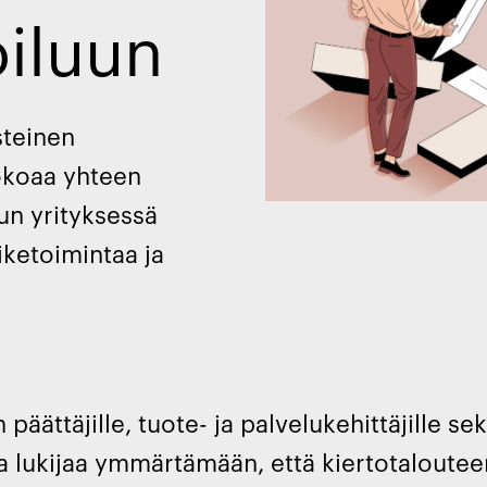
iluun
steinen
okoaa yhteen
kun yrityksessä
iketoimintaa ja
äättäjille, tuote- ja palvelukehittäjille se
 lukijaa ymmärtämään, että kiertotalouteen