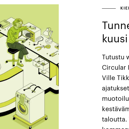
KI
Tunne
kuusi
Tutustu 
Circular
Ville Tik
ajatukse
muotoilun
kestäväm
taloutta.