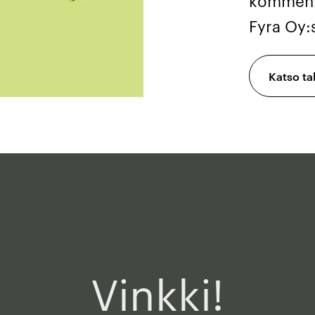
kommentt
Fyra Oy:s
Katso ta
Vinkki!