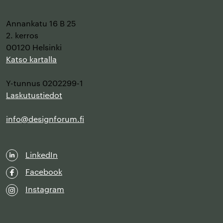
Annankatu 16 B 25
2. kerros
00120 Helsinki
Katso kartalla
Y-tunnus 0202299-1
Laskutustiedot
info@designforum.fi
LinkedIn
Facebook
Instagram