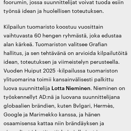
foorumin, jossa suunnittelijat voivat tuoda esiin
työnsä idean ja huolellisen toteutuksen.
Kilpailun tuomaristo koostuu vuosittain
vaihtuvasta 60 hengen ryhmästä, joka edustaa
alan kärkeä. Tuomariston valitsee Grafian
hallitus, ja sen tehtävänä on arvioida kilpailutöitä
idean, toteutuksen ja viimeistelyn perusteella.
Vuoden Huiput 2025 -kilpailussa tuomariston
ylituomarina toimii kansainvälisesti palkittu
luova suunnittelija
Lotta Nieminen
. Nieminen on
työskennellyt AD:nä ja luovana suunnittelijana
globaalien brändien, kuten Bvlgari, Hermès,
Google ja Marimekko kanssa, ja hänen
osaamisensa kattaa niin brändäyksen ja