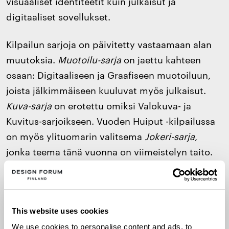
visuaaliset identiteetit kuin julkaisut ja
digitaaliset sovellukset.
Kilpailun sarjoja on päivitetty vastaamaan alan
muutoksia.
Muotoilu-sarja
on jaettu kahteen
osaan: Digitaaliseen ja Graafiseen muotoiluun,
joista jälkimmäiseen kuuluvat myös julkaisut.
Kuva-sarja
on erotettu omiksi Valokuva- ja
Kuvitus-sarjoikseen. Vuoden Huiput -kilpailussa
on myös ylituomarin valitsema
Jokeri-sarja
,
jonka teema tänä vuonna on viimeistelyn taito.
Sarja korostaa käsityön laatua, teknistä
osaamista ja idean täydellistä viimeistelyä
käytännössä. Jokeri-sarjassa voidaan huomioida
muun muassa huolellinen typografia, tarkka ja
This website uses cookies
oivaltava kuvitus, saumaton käyttäjäkokemus
We use cookies to personalise content and ads, to