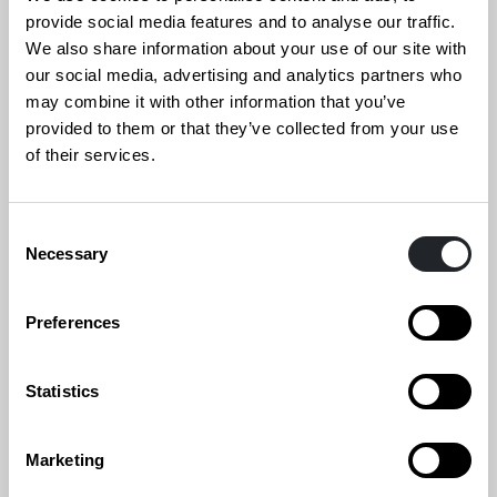
provide social media features and to analyse our traffic.
sekä teknisesti kunnianhimoinen toteutus.
We also share information about your use of our site with
Tärkeää on, että idea ei jää pelkäksi
our social media, advertising and analytics partners who
luonnokseksi, vaan se viedään kunnianhimoisesti
may combine it with other information that you’ve
loppuun asti.
provided to them or that they’ve collected from your use
of their services.
Vuoden Huiput -kilpailun visuaalisen ilmeen on
suunnitellut brändi- ja markkinointitoimisto
N2
Consent
Albiino
. Ilme juhlistaa luovuutta ja
Necessary
Selection
metamorfoosia, joka tuo esiin liikkeen,
yllätyksellisyyden ja tekemisen ilon sekä
Preferences
mahdollistaa tutun hahmon näkemisen uudessa
valossa.
Statistics
Vuoden Huiput 2025 -kilpailun sisäänjättö alkaa
Marketing
2. tammikuuta 2026 ja päättyy 23. tammikuuta