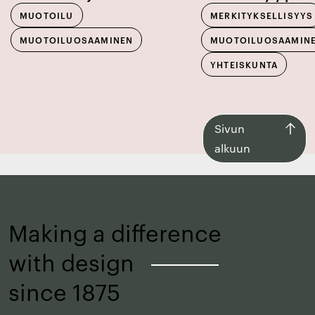
MUOTOILU
MERKITYKSELLISYYS
MUOTOILUOSAAMINEN
MUOTOILUOSAAMIN
YHTEISKUNTA
Siirry
Sivun
takaisin
alkuun
sivun
alkuun
Making a difference
with design
–
since 1875