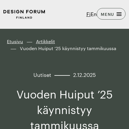
Siirry
Design
Fi
En
MENU
suoraan
Forum
sisältöön
Finland
↓
Etusivu
Artikkelit
Vuoden Huiput ’25 käynnistyy tammikuussa
Uutiset
2.12.2025
Vuoden Huiput ’25
käynnistyy
tammikuussa