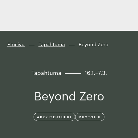
Finland
Siirry
suoraan
sisältöön
↓
Etusivu
Tapahtuma
Beyond Zero
Tapahtuma
16.1.–7.3.
Beyond Zero
ARKKITEHTUURI
MUOTOILU