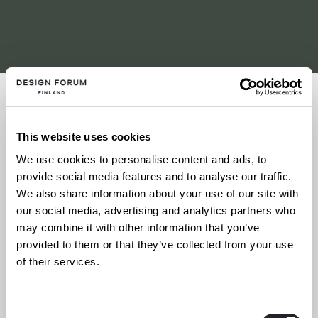
Jaa somessa
This website uses cookies
16.1.–7.3.
We use cookies to personalise content and ads, to
provide social media features and to analyse our traffic.
Muotoilukeskus Proto Pikisaarentie 17, Oulu
We also share information about your use of our site with
our social media, advertising and analytics partners who
Lisätietoja
may combine it with other information that you’ve
provided to them or that they’ve collected from your use
of their services.
Beyond Zero -näyttely esittelee pohjoismaisia ja
virolaisia arkkitehtuurihankkeita, joissa etsitään
Consent