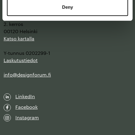
Deny
Annankatu 16 B 25
2. kerros
00120 Helsinki
Katso kartalla
Y-tunnus 0202299-1
Laskutustiedot
info@designforum.fi
LinkedIn
Facebook
Instagram