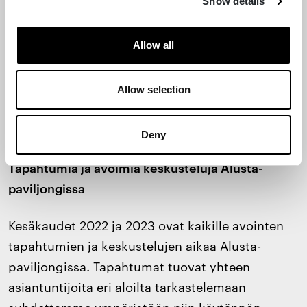
Show details
Allow all
Arkkitehtuurimuseon ja Designmuseon
Allow selection
yhteishanke Alusta-paviljonki, museoiden
yhteisellä sisäpihalla, Ullanlinnassa, Helsingissä.
Deny
Tapahtumia ja avoimia keskusteluja Alusta-
paviljongissa
Kesäkaudet 2022 ja 2023 ovat kaikille avointen
tapahtumien ja keskustelujen aikaa Alusta-
paviljongissa. Tapahtumat tuovat yhteen
asiantuntijoita eri aloilta tarkastelemaan
suhdettamme ympäristöön niin käytännön