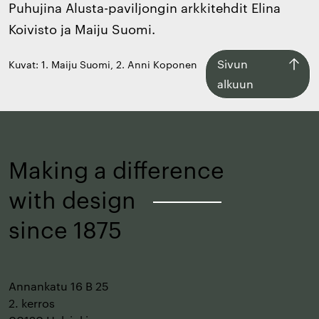
Puhujina Alusta-paviljongin arkkitehdit Elina
Koivisto ja Maiju Suomi.
Siirry
Sivun
Kuvat: 1. Maiju Suomi, 2. Anni Koponen
takaisin
alkuun
sivun
alkuun
Making a difference
with design
–
since 1875
Annankatu 16 B 25
2. kerros