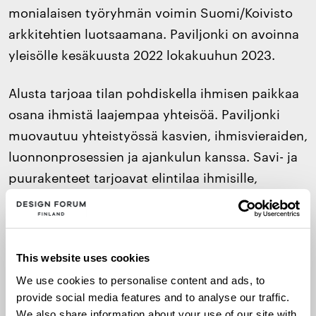
monialaisen työryhmän voimin Suomi/Koivisto
arkkitehtien luotsaamana. Paviljonki on avoinna
yleisölle kesäkuusta 2022 lokakuuhun 2023.
Alusta tarjoaa tilan pohdiskella ihmisen paikkaa
osana ihmistä laajempaa yhteisöä. Paviljonki
muovautuu yhteistyössä kasvien, ihmisvieraiden,
luonnonprosessien ja ajankulun kanssa. Savi- ja
puurakenteet tarjoavat elintilaa ihmisille,
kasveille ja hyönteisille. Kasvillisuus muovaa
osaltaan tilaa ja vastaa samalla
pölyttäjähyönteisten ravinnon ja suojan
This website uses cookies
tarpeisiin. Hajottajasienet osallistuvat luonnon
kiertokulun ylläpitämiseen ja osaltaan luovat
We use cookies to personalise content and ads, to
provide social media features and to analyse our traffic.
koteja ja ravintoa hyönteisille.
We also share information about your use of our site with