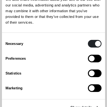
our social media, advertising and analytics partners who
Yhteistyössä Helsingin yliopiston ekologian
may combine it with other information that you’ve
tutkijoiden kanssa toteutetun projektin
provided to them or that they’ve collected from your use
tavoitteena on lisätä luonnon monimuotoisuutta
of their services.
kaupunkiympäristössä. Projektissa tuodaan esiin
maaperän ja sen eliöiden olennaista merkitystä
Consent
Necessary
ekosysteemin hyvinvoinnille.
Selection
Preferences
Statistics
Marketing