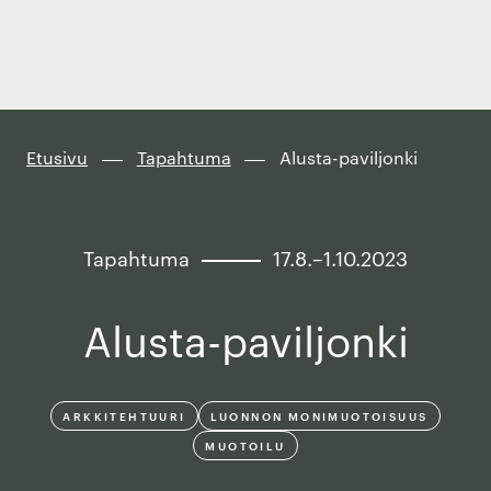
Finland
Siirry
suoraan
sisältöön
↓
Etusivu
Tapahtuma
Alusta-paviljonki
Tapahtuma
17.8.–1.10.2023
Alusta-paviljonki
ARKKITEHTUURI
LUONNON MONIMUOTOISUUS
MUOTOILU