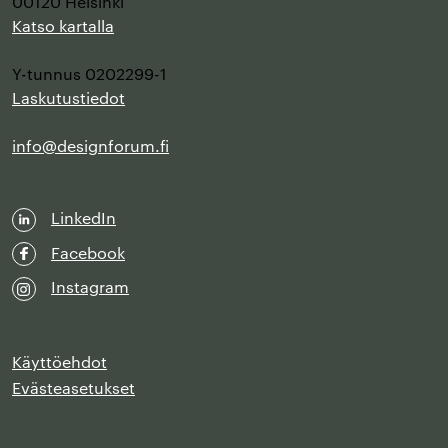
00120 Helsinki
Katso kartalla
Y-tunnus 0202299-1
Laskutustiedot
info@designforum.fi
LinkedIn
Facebook
Instagram
Käyttöehdot
Evästeasetukset