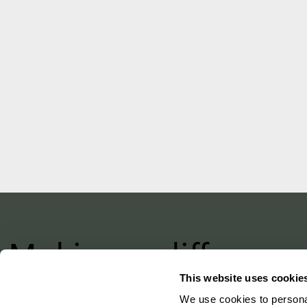
Making a differenc
with design
This website uses cookie
We use cookies to personal