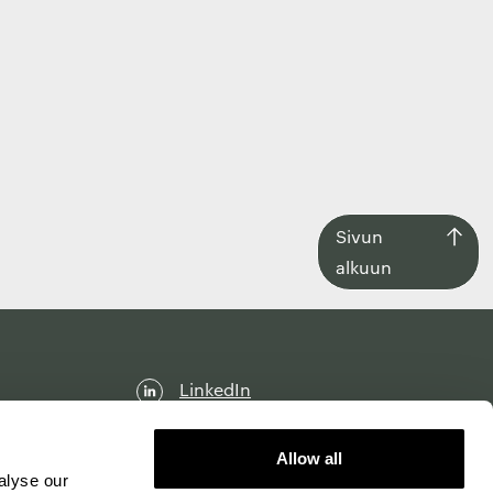
Siirry
Sivun
takaisin
alkuun
sivun
alkuun
LinkedIn
Facebook
Allow all
Instagram
alyse our