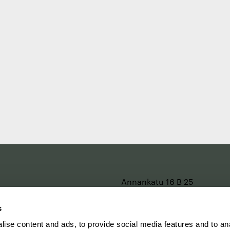
e
Annankatu 16 B 25
2. kerros
00120 Helsinki
s
Katso kartalla
ise content and ads, to provide social media features and to an