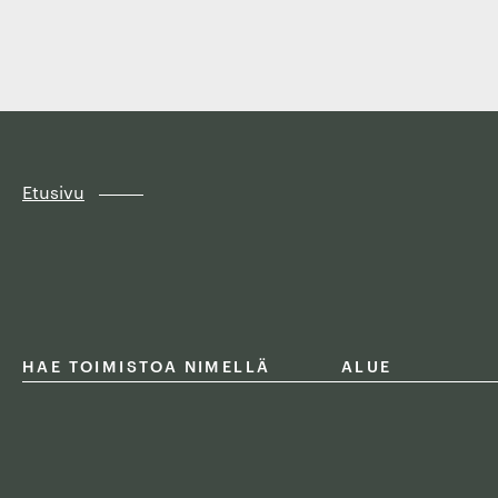
Finland
Siirry
suoraan
sisältöön
↓
Etusivu
HAE TOIMISTOA NIMELLÄ
ALUE