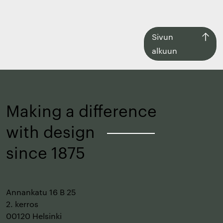
Siirry
Sivun
takaisin
alkuun
sivun
alkuun
Making a difference
with design
–
since 1875
Annankatu 16 B 25
2. kerros
00120 Helsinki