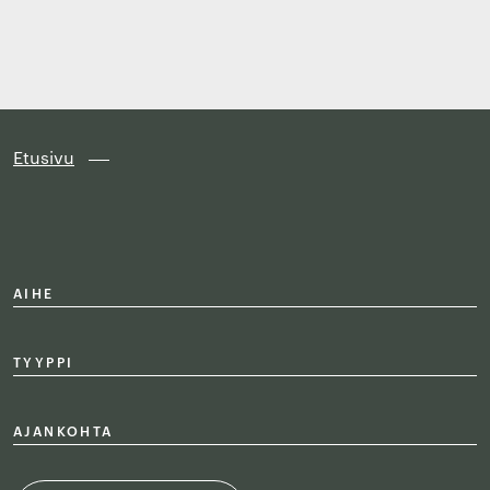
Finland
Siirry
suoraan
sisältöön
↓
Etusivu
AIHE
TYYPPI
AJANKOHTA